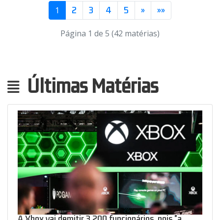
2
3
4
5
»
»»
1
Página 1 de 5 (42 matérias)
Últimas Matérias
A Xbox vai demitir 3.200 funcionários, pois "a