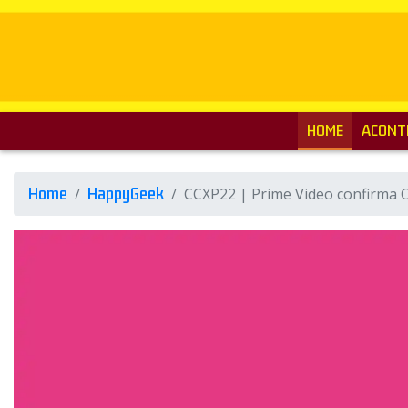
HOME
ACONT
Home
HappyGeek
CCXP22 | Prime Video confirma O