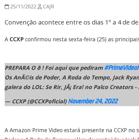
25/11/2022
CAJR
Convenção acontece entre os dias 1º a 4 de d
A
CCXP
confirmou nesta sexta-feira (25) as principa
#PrimeVideo
PREPARA O ð ! Foi aqui que pediram
Os AnÃ©is de Poder, A Roda do Tempo, Jack Ryan,
galera do LOL: Se Rir, JÃ¡ Era! no Palco Creators
November 24, 2022
— CCXP (@CCXPoficial)
A Amazon Prime Video estará presente na CCXP no s