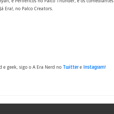
yan, e Periféricos no Palco Thunder, e os comediantes
á Era!, no Palco Creators.
Twitter
Instagram
d e geek, sigo o A Era Nerd no
e
!