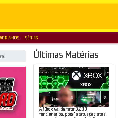
ADRINHOS
SÉRIES
Últimas Matérias
ra!
A Xbox vai demitir 3.200
funcionários, pois "a situação atual