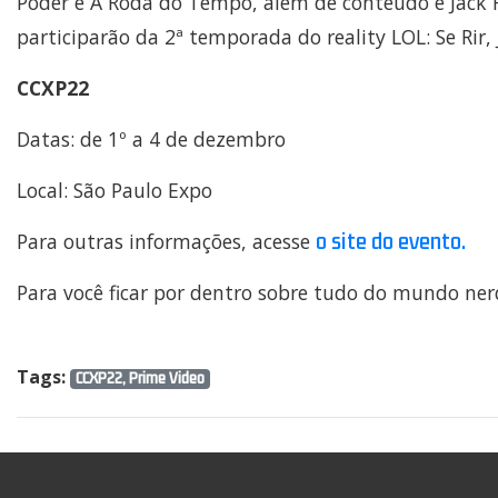
Poder e A Roda do Tempo, alèm de conteúdo e Jack R
participarão da 2ª temporada do reality LOL: Se Rir, J
CCXP22
Datas: de 1º a 4 de dezembro
Local: São Paulo Expo
o site do evento.
Para outras informações, acesse
Para você ficar por dentro sobre tudo do mundo ner
Tags:
CCXP22, Prime Video