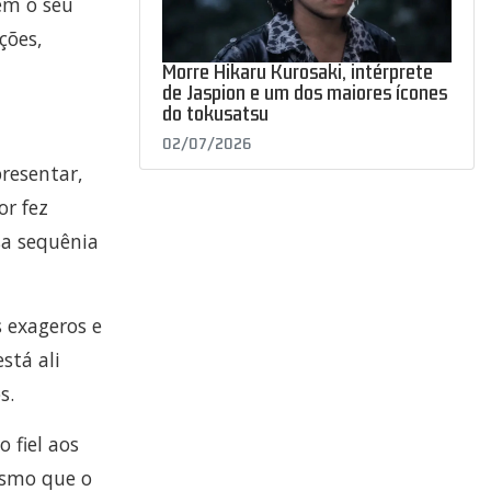
em o seu
ções,
Morre Hikaru Kurosaki, intérprete
de Jaspion e um dos maiores ícones
do tokusatsu
02/07/2026
resentar,
or fez
sa sequênia
 exageros e
stá ali
s.
 fiel aos
esmo que o