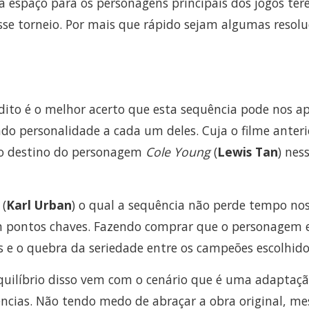
dá espaço para os personagens principais dos jogos ter
se torneio. Por mais que rápido sejam algumas resolu
dito é o melhor acerto que esta sequência pode nos ap
o personalidade a cada um deles. Cuja o filme anteri
 o destino do personagem
Cole Young
(
Lewis Tan
) nes
(
Karl Urban
) o qual a sequência não perde tempo nos
pontos chaves. Fazendo comprar que o personagem e
 e o quebra da seriedade entre os campeões escolhido
quilíbrio disso vem com o cenário que é uma adaptação
rências. Não tendo medo de abraçar a obra original, m