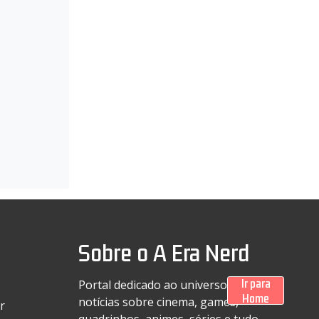
Sobre o A Era Nerd
Ir para
Portal dedicado ao universo geek com
Home
notícias sobre cinema, games,
r