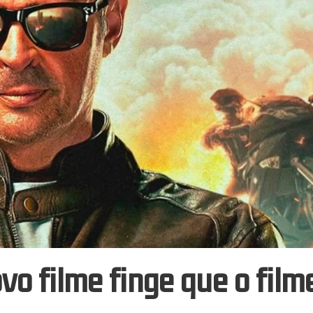
 filme finge que o film