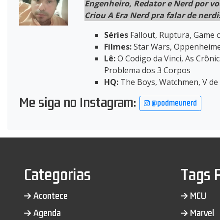
Engenheiro, Redator e Nerd por vo
Criou A Era Nerd pra falar de nerdi
Séries
Fallout, Ruptura, Game 
Filmes:
Star Wars, Oppenheimer
Lê:
O Codigo da Vinci, As Crõnic
Problema dos 3 Corpos
HQ:
The Boys, Watchmen, V de 
Me siga no Instagram:
@podmeunerd
Categorias
Tags 
Acontece
MCU
Agenda
Marvel