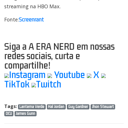
streaming na HBO Max.
Screenrant
Fonte:
Siga a A ERA NERD em nossas
redes sociais, curta e
compartilhe!
Instagram
Youtube
X
TikTok
Twitch
Tags:
Lanterna Verde
Hal Jordan
Guy Gardner
Jhon Stewart
DCU
James Gunn