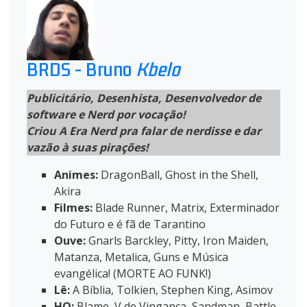
BRDS - Bruno
Kbelo
Publicitário, Desenhista, Desenvolvedor de
software e Nerd por vocação!
Criou A Era Nerd pra falar de nerdisse e dar
vazão à suas pirações!
Animes:
DragonBall, Ghost in the Shell,
Akira
Filmes:
Blade Runner, Matrix, Exterminador
do Futuro e é fã de Tarantino
Ouve:
Gnarls Barckley, Pitty, Iron Maiden,
Matanza, Metalica, Guns e Música
evangélica! (MORTE AO FUNK!)
Lê:
A Bíblia, Tolkien, Stephen King, Asimov
HQ:
Blame, V de Vingança, Sandman, Battle