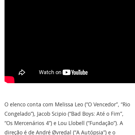
O elenco conta com Melissa Leo (“O Vencedor”, “Rio
Congelado”), Jacob Scipio (“Bad Boys: Até o Fim”,
“Os Mercenários 4”) e Lou Llobell (“Fundação”). A
direção é de André Øvredal (“A Autópsia”) e o